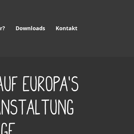
r?
Downloads
Kontakt
auf Europa‘s
anstaltung
ige