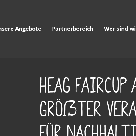
nsere Angebote
Partnerbereich
Wer sind wi
HEAG FairCup 
größter Ver
für nachhalt