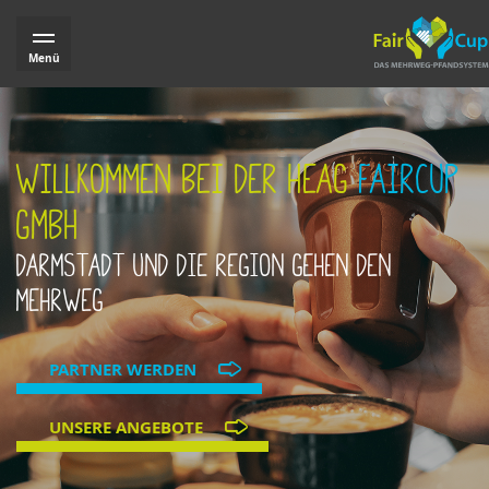
Menü
Willkommen bei der Heag
FairCup
GmbH
Darmstadt und die Region gehen den
Mehrweg
PARTNER WERDEN
UNSERE ANGEBOTE