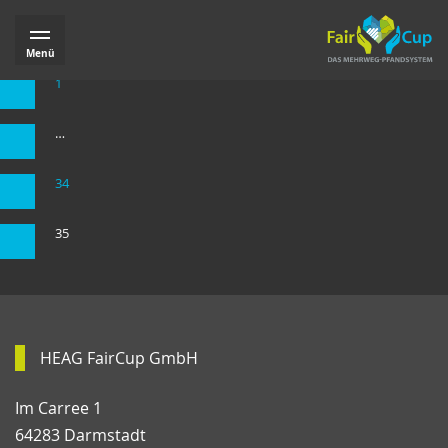
Seitennummerierung
Vorherige
Menü
der
1
Beiträge
…
34
35
HEAG FairCup GmbH
Im Carree 1
64283 Darmstadt